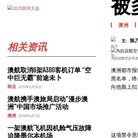
被
澳洲
陈
文:
相关资讯
为抗议航空公司支持
澳航取消8架A380客机订单 “空
澳洲都市报5
中巨无霸”前途未卜
黑名单，终
向他脸上扣
商业
2019年2月10日
澳航携手澳旅局启动”漫步澳
洲”中国市场推广活动
澳洲
2018年6月1日
一架澳航飞机因机舱气压故障
这项禁令意味
迫降墨尔本机场