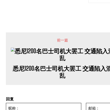
前一篇
悉尼1200名巴士司机大罢工 交通陷入
乱
回复
昵