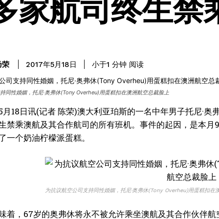
多家航司终生禁
阅读
乃荣
小于1
分钟
2017年5月18日
同性婚姻，托尼·奥弗休(Tony Overheu)用蛋糕扣在澳洲航空总裁脸上
月18日讯(记者 陈荣)澳大利亚珀斯的一名中年男子托尼·奥弗休(T
生禁乘澳航及其合作航司的所有班机。事件的起因，是本月9日奥弗
了一个奶油柠檬派蛋糕。
为抗议航空公司支持同性婚姻，托尼·奥弗休(Tony Overheu)用蛋糕扣
着，67岁的奥弗休将永不被允许乘坐澳航及其合作伙伴航空，包括捷星航