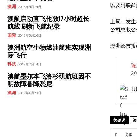
以及阿联酋航
澳洲
2018年4月14日
澳航启动直飞伦敦17小时超长
上周二发生
航线 刷新飞航纪录
公司总裁公
国际
2018年3月26日
澳洲都市报(
澳洲航空生物燃油航班实现洲
际飞行
科技
2018年2月14日
陈
2
澳航墨尔本飞洛杉矶航班因不
明故障备降悉尼
其
澳洲
2017年6月29日
关键词
澳
分享