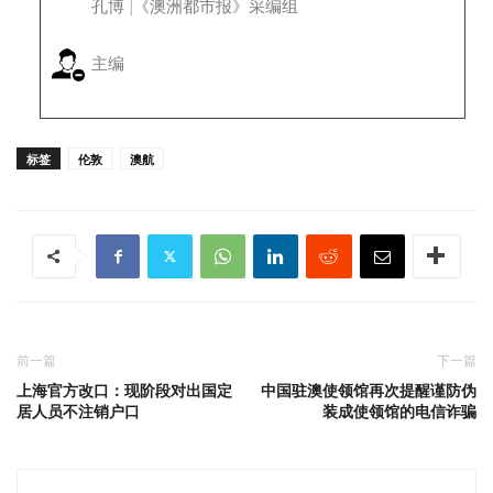
孔博 |《澳洲都市报》采编组
主编
标签
伦敦
澳航
前一篇
下一篇
上海官方改口：现阶段对出国定
中国驻澳使领馆再次提醒谨防伪
居人员不注销户口
装成使领馆的电信诈骗