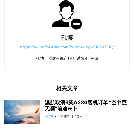
孔博
https://www.linkedin.com/in/bo-kong-430901138/
孔博 |《澳洲都市报》采编组 主编
相关文章
澳航取消8架A380客机订单 “空中巨
无霸”前途未卜
孔博
-
2019年2月10日