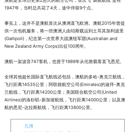
澳航是全球历史第2悠久的航空公司，首次飞“袋鼠航线”是在
1947年，当时总共花了4天，途中停留9个点。
事实上，这并不是澳航首次从澳洲直飞欧洲。澳航2015年曾提
供一次包机服务，将一些澳洲人由珀斯载运到土耳其加利波里
(Gallipoli)，纪念第一次世界大战澳纽军团(Australian and
New Zealand Army Corps)出征100周年。
澳航一架波音747客机，也曾于1989年从伦敦载客直飞悉尼。
全球其他超长国际直飞航线还包括，澳航的多哈-奥克兰航线，
飞行距离14535公里；阿联酋航空公司(Emirates)的迪拜-奥克
兰航线，飞行距离14200公里；美国联合航空公司(United
Airlines)的洛杉矶-新加坡航线，飞行距离14000公里；以及澳
航的悉尼-达拉斯航线，飞行距离13800公里。
孔博