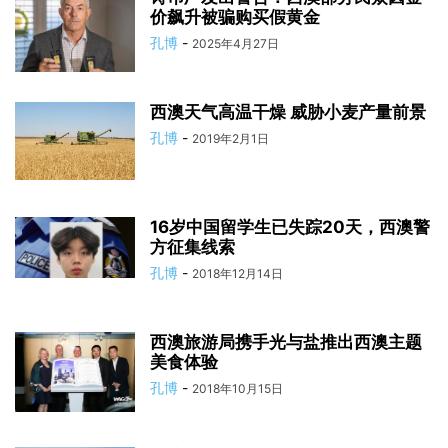
价飙升被骗购买假黄金
孔博
-
2025年4月27日
西澳天气高温干燥 威胁小麦产量前景
孔博
-
2019年2月1日
16岁中国留学生已失踪20天，西澳警
方征集线索
孔博
-
2018年12月14日
西澳旅游局携手光与盐推出西澳主题
美食体验
孔博
-
2018年10月15日