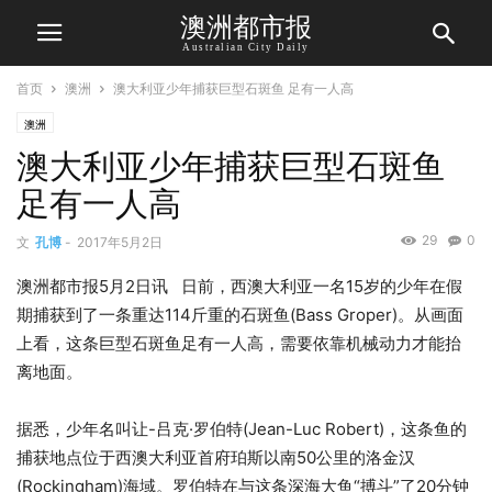
澳洲都市报
Australian City Daily
首页
澳洲
澳大利亚少年捕获巨型石斑鱼 足有一人高
澳洲
澳大利亚少年捕获巨型石斑鱼
足有一人高
29
0
文
孔博
-
2017年5月2日
澳洲都市报5月2日讯 日前，西澳大利亚一名15岁的少年在假
期捕获到了一条重达114斤重的石斑鱼(Bass Groper)。从画面
上看，这条巨型石斑鱼足有一人高，需要依靠机械动力才能抬
离地面。
据悉，少年名叫让-吕克·罗伯特(Jean-Luc Robert)，这条鱼的
捕获地点位于西澳大利亚首府珀斯以南50公里的洛金汉
(Rockingham)海域。罗伯特在与这条深海大鱼“搏斗”了20分钟