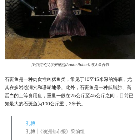
罗伯特的父亲安德烈(Andre Robert)与大鱼合影
石斑鱼是一种肉食性凶猛鱼类，常见于10至15米深的海底，尤
其在多岩礁洞穴和珊瑚地带。此外，石斑鱼是一种低脂肪、高
蛋白的上等食用鱼，重量一般在25公斤至45公斤之间，目前已
知最大的石斑鱼为100公斤重，2米长。
孔博
孔博 |《澳洲都市报》采编组