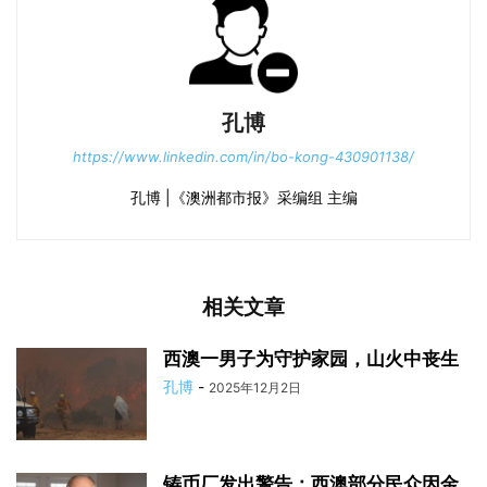
孔博
https://www.linkedin.com/in/bo-kong-430901138/
孔博 |《澳洲都市报》采编组 主编
相关文章
西澳一男子为守护家园，山火中丧生
孔博
-
2025年12月2日
铸币厂发出警告：西澳部分民众因金