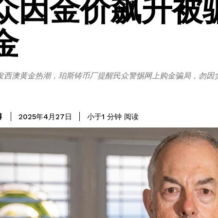
众因金价飙升被
金
发西澳黄金热潮，珀斯铸币厂提醒民众警惕网上购金骗局，勿因
阅读
博
小于1
分钟
2025年4月27日