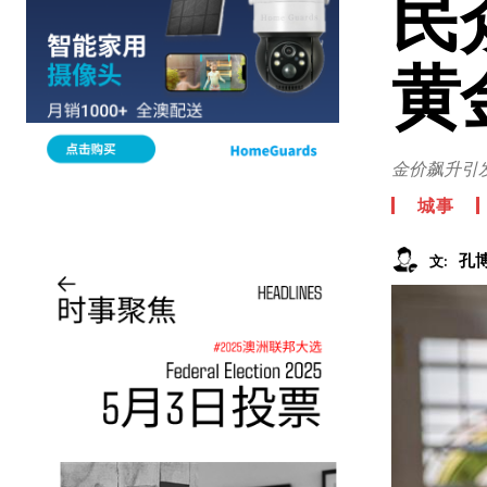
民
黄
金价飙升引
城事
孔
文: