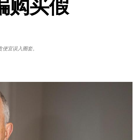
骗购买假
贪便宜误入圈套。