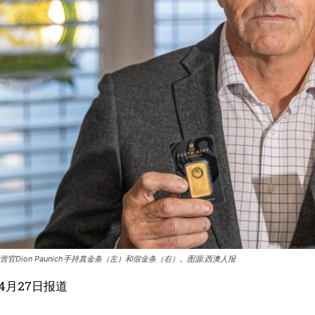
官Dion Paunich手持真金条（左）和假金条（右）。图源:西澳人报
4月27日报道