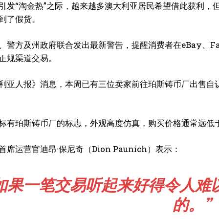
引发“淘金热”之际，越来越多澳大利亚居民希望借此获利，
到了假货。
警方及州政府联合发出最新警告，提醒消费者在eBay、Faceb
正规渠道交易。
利亚人报》消息，本周已有三位卖家前往珀斯铸币厂出售自
我要加入
标有珀斯铸币厂的标志，外观高度仿真，购买价格通常远低
我已阅读并同意
《隐私条款》
.
席运营官迪昂·保尼奇（Dion Paunich）表示：
孔博
“如果一笔交易听起来好得令人难
孔博 |《澳洲都市报》采编组
的。”
主编