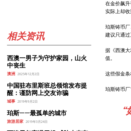
在金价飙升
实际上却收
珀斯铸币厂、
相关资讯
建议只通过
据《西澳大
西澳一男子为守护家园，山火
值。
中丧生
这些假金条
澳洲
2025年12月2日
中国驻布里斯班总领馆发布提
珀斯铸币厂首
醒：谨防网上交友诈骗
城事
2019年9月2日
珀斯——最孤单的城市
旅游居家
2019年3月24日