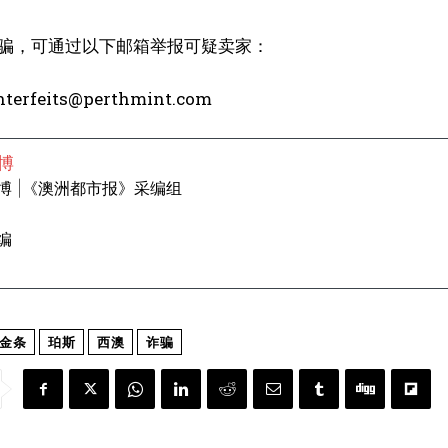
骗，可通过以下邮箱举报可疑卖家：
nterfeits@perthmint.com
博
博 |《澳洲都市报》采编组
编
金条
珀斯
西澳
诈骗