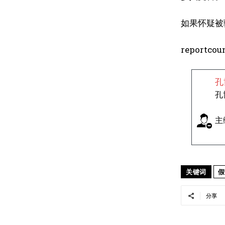
如果怀疑被
reportcou
孔
孔
主
关键词
假
分享