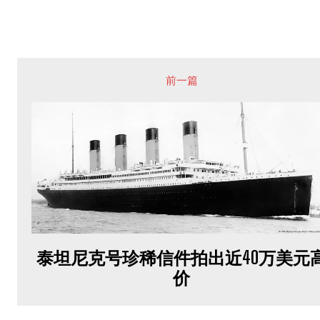
前一篇
泰坦尼克号珍稀信件拍出近40万美元
价