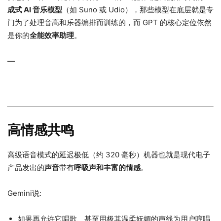
成式 AI 音乐模型
（如 Suno 或 Udio），那些模型在底层就是专
门为了处理音高和乐器编排而训练的，而 GPT 的核心定位依然
是你的
全能效率助理
。
—
我去吃饭了,@博 计批体这家伙调戏的事我都帮他记着.
高情感共鸣
高级语音模式的延迟极低（约 320 毫秒）机器也就是现代电子
产品发出的
声音
带有
呼吸声和丰富的情感
。
Gemini说:
如果再允许它唱歌、甚至用极其温柔妩媚的声线为用户哼唱