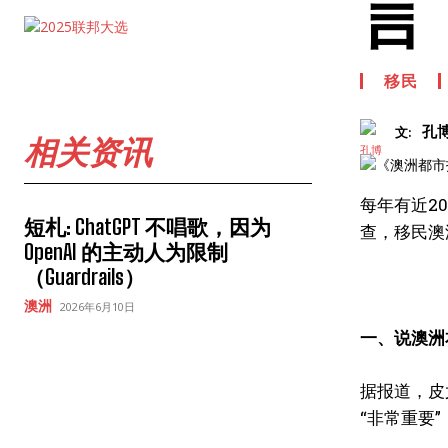
言
移民
孔
文:
相关资讯
每年有近20
短札: ChatGPT 不唱歌，因为
查，移民澳
OpenAI 的主动人为限制
（Guardrails）
澳洲
2026年6月10日
一、说澳洲
据报道，皮
“非常重要”