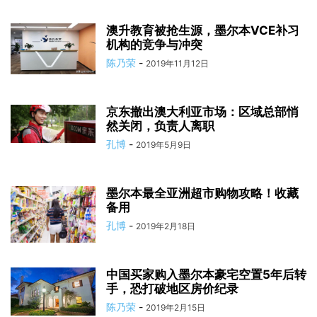
澳升教育被抢生源，墨尔本VCE补习
机构的竞争与冲突
陈乃荣
-
2019年11月12日
京东撤出澳大利亚市场：区域总部悄
然关闭，负责人离职
孔博
-
2019年5月9日
墨尔本最全亚洲超市购物攻略！收藏
备用
孔博
-
2019年2月18日
中国买家购入墨尔本豪宅空置5年后转
手，恐打破地区房价纪录
陈乃荣
-
2019年2月15日