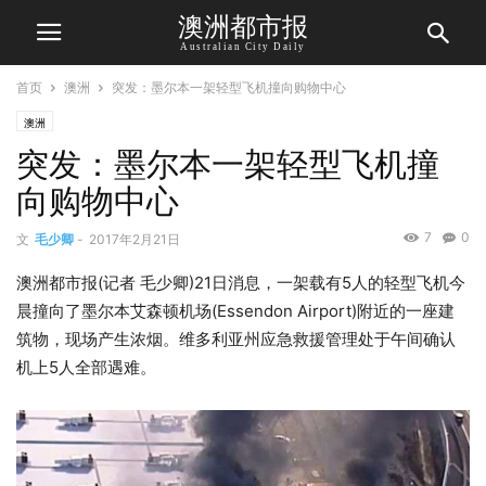
澳洲都市报
Australian City Daily
首页
澳洲
突发：墨尔本一架轻型飞机撞向购物中心
澳洲
突发：墨尔本一架轻型飞机撞
向购物中心
7
0
文
毛少卿
-
2017年2月21日
澳洲都市报(记者 毛少卿)21日消息，一架载有5人的轻型飞机今
晨撞向了墨尔本艾森顿机场(Essendon Airport)附近的一座建
筑物，现场产生浓烟。维多利亚州应急救援管理处于午间确认
机上5人全部遇难。