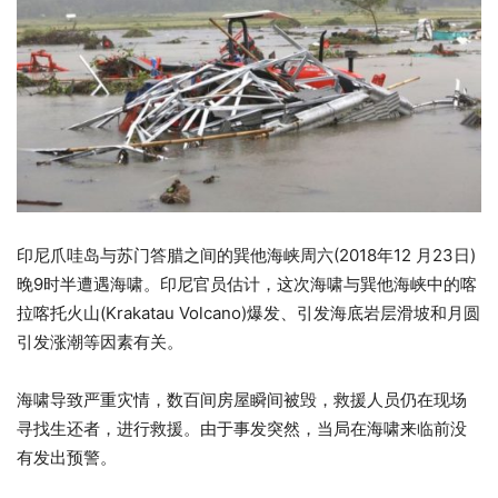
印尼爪哇岛与苏门答腊之间的巽他海峡周六(2018年12 月23日)
晚9时半遭遇海啸。印尼官员估计，这次海啸与巽他海峡中的喀
拉喀托火山(Krakatau Volcano)爆发、引发海底岩层滑坡和月圆
引发涨潮等因素有关。
海啸导致严重灾情，数百间房屋瞬间被毁，救援人员仍在现场
寻找生还者，进行救援。由于事发突然，当局在海啸来临前没
有发出预警。