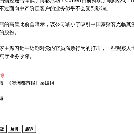
的指控是否降低了博彩活动？Cohen目前就职于顾问公司The 
不过面向中产阶层客户的业务似乎不会受到影响。
店的高管此前曾暗示，该公司减小了吸引中国豪赌客光临其
的股份。
家主席习近平近期对党内官员腐败行为的打击，一些观察人
宾厅业务收缩。
博
博 |《澳洲都市报》采编组
编
冠
赌博
起诉