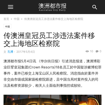
澳洲都市报
Australian City Daily
首页
中国
传澳洲皇冠员工涉违法案件移交上海地区检察院
中国
传澳洲皇冠员工涉违法案件移
交上海地区检察院
10
0
文
孔博
-
2017年5月4日
澳洲都市报5月4日讯 《华尔街日报》引述消息报道，澳洲博彩
业巨擘皇冠集团(Crown Resorts)18名员工於中国疑涉赌博犯罪
事件，案件已移交上海宝山区人民检察院。消息指由於案件并
非交由市级或国家级检察院跟进，且中国当局对案件投入的司
法及检察资源较少，相关人士面临刑事指控或较轻。