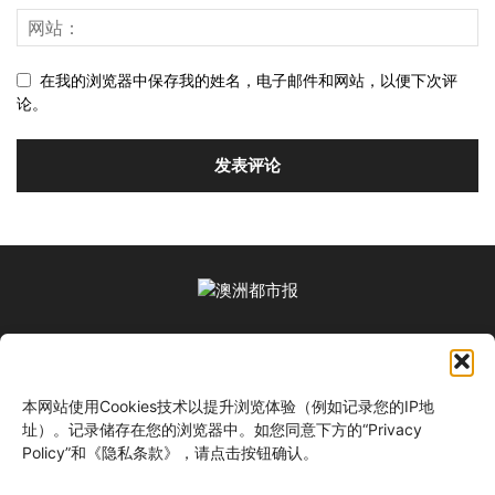
在我的浏览器中保存我的姓名，电子邮件和网站，以便下次评
论。
关于我们
本网站使用Cookies技术以提升浏览体验（例如记录您的IP地
关注我们
址）。记录储存在您的浏览器中。如您同意下方的“Privacy
Policy”和《隐私条款》，请点击按钮确认。