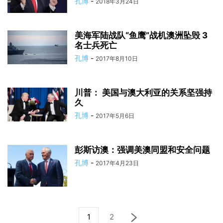
孔博
-
2018年3月24日
美海军陆战队“鱼鹰”战机澳洲坠毁 3
名士兵死亡
孔博
-
2017年8月10日
川普： 美国与澳大利亚的关系坚强持
久
孔博
-
2017年5月6日
彭斯访澳：强调美澳同盟和安全问题
孔博
-
2017年4月23日
1
2