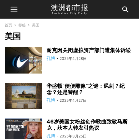
澳洲都市报
Australian City Daily
首页
标签
美国
美国
耐克因关闭虚拟资产部门遭集体诉讼
孔博
-
2025年4月28日
华盛顿“便便雕像”之谜：讽刺？纪
念？还是警醒？
孔博
-
2025年4月27日
46岁美国女粉丝创作歌曲致敬马斯
克，获本人转发引热议
孔博
-
2025年3月25日