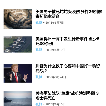
美国男子被死蛇蛇头咬伤 狂打26剂解
毒药侥幸活命
孔博
-
2018年6月7日
美国得州一高中发生枪击事件 至少8
死30余伤
孔博
-
2018年5月19日
川普为什么铁了心要和中国打一场贸
易战？
孔博
-
2018年3月24日
美海军陆战队“鱼鹰”战机澳洲坠毁 3
名士兵死亡
孔博
-
2017年8月10日