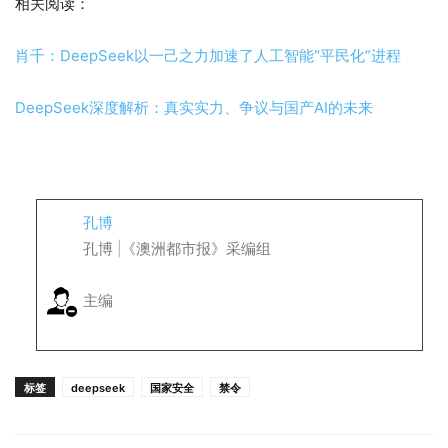
相关阅读：
肖千：DeepSeek以一己之力加速了人工智能“平民化”进程
DeepSeek深度解析：真实实力、争议与国产AI的未来
孔博
孔博 |《澳洲都市报》采编组
主编
标签
deepseek
国家安全
禁令