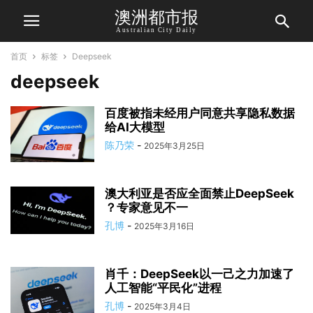
澳洲都市报
Australian City Daily
首页
标签
Deepseek
deepseek
百度被指未经用户同意共享隐私数据
给AI大模型
陈乃荣
-
2025年3月25日
澳大利亚是否应全面禁止DeepSeek
？专家意见不一
孔博
-
2025年3月16日
肖千：DeepSeek以一己之力加速了
人工智能“平民化”进程
孔博
-
2025年3月4日