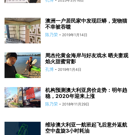
2025年3月16日
澳洲一户居民家中发现巨蟒，宠物猫
不幸被吞噬
陈乃荣
-
2019年1月14日
周杰伦黄金海岸与好友戏水 晒夫妻观
焰火甜蜜背影
孔博
-
2019年1月4日
机构预测澳大利亚房价走势：明年趋
稳，2020年迎来上涨
陈乃荣
-
2018年11月29日
维珍澳大利亚一航班起飞后意外返航
空中盘旋3小时耗油