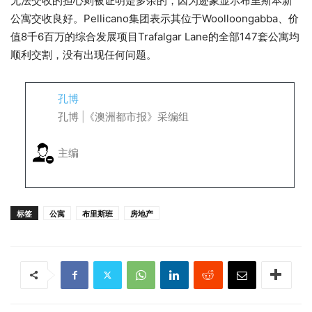
无法交收的担心则被证明是多余的，因为迹象显示布里斯本新
公寓交收良好。Pellicano集团表示其位于Woolloongabba、价
值8千6百万的综合发展项目Trafalgar Lane的全部147套公寓均
顺利交割，没有出现任何问题。
孔博
孔博 |《澳洲都市报》采编组
主编
标签
公寓
布里斯班
房地产