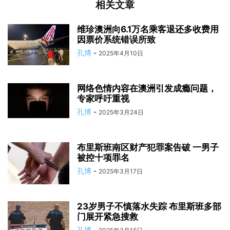
相关文章
维珍澳洲向6.1万名乘客退还多收费用
因票价系统错误所致
孔博
-
2025年4月10日
网络色情内容在澳洲引发成瘾问题，
专家呼吁重视
孔博
-
2025年3月24日
布里斯班南区财产犯罪案告破 一男子
被控十项罪名
孔博
-
2025年3月17日
23岁男子不慎落水失踪 布里斯班多部
门展开紧急搜救
孔博
-