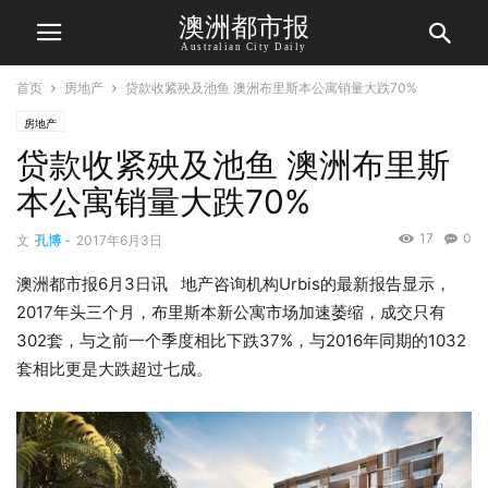
澳洲都市报
Australian City Daily
首页
房地产
贷款收紧殃及池鱼 澳洲布里斯本公寓销量大跌70%
房地产
贷款收紧殃及池鱼 澳洲布里斯
本公寓销量大跌70%
17
0
文
孔博
-
2017年6月3日
澳洲都市报6月3日讯 地产咨询机构Urbis的最新报告显示，
2017年头三个月，布里斯本新公寓市场加速萎缩，成交只有
302套，与之前一个季度相比下跌37%，与2016年同期的1032
套相比更是大跌超过七成。