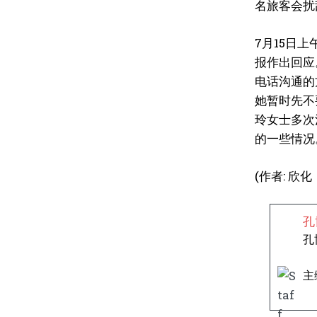
名旅客会扰
7月15日
报作出回应
电话沟通的
她暂时先不
玲女士多次
的一些情况
(作者: 欣
孔
孔
主