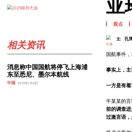
亚
观点
孔
文:
相关资讯
国航事件，
消息称中国国航将停飞上海浦
事实上，主
东至悉尼、墨尔本航线
中国
2019年1月6日
一方是有着
牛某某的言
前的调查进
过激言语，