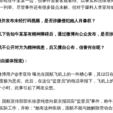
非站在牛某某一边，但事件需要客观看待。以事实和法律准
一列举。尽管事件还有很多疑点未解。但对于爆料人李亚玲
摄并发布未经打码视频，是否涉嫌侵犯她人肖像权？
私下告知牛某某有精神障碍后，通过微博向公众发布，是否
航不公开对方为精神病患，后又擅自公布，信誉何在呢？
摘自媒体报道)：
，微博用户@李亚玲 曝光在国航飞机上的一件糟心事，其12日
度极为恶劣。此后，在这位“监督员”的电话举报下，飞机上
个小时。此事引起了网友众怒。
晚，国航宣传部部长徐彦纯曾向新京报回应“监督员”事件，
实际工作，并称：“她有这种疾病，国航不能与她解除劳动合