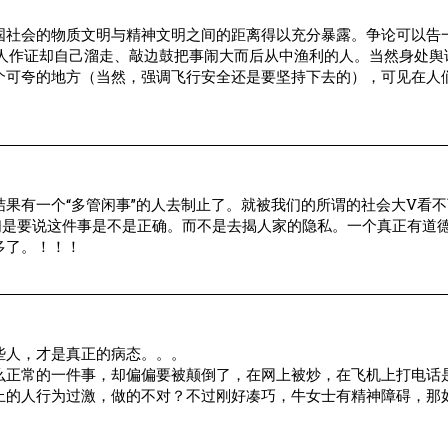
国社会的物质文明与精神文明之间的距离得以充分暴露。争论可以告
别人作证却自己溜走、敲边鼓把事闹大而后从中渔利的人。当然身处舆
个可夸的地方（当然，强调飞行安全还是要坚持下去的），可见在人
果有一个“多管闲事”的人去制止了。就被我们的所谓的社会大V看
们是要说这件事是不是正确。而不是去揭人家的隐私。一个真正有道
多了。！！！
些人，才是真正的病态。。。
么正常的一件事，却偏偏要被颠倒了，在网上被炒，在飞机上打电话
止的人行为过激，做的不对？不过刚好凑巧，牛女士有精神障碍，那