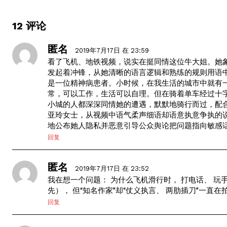
12 评论
匿名
2019年7月17日 在 23:59
看了飞机、地铁视频，说实在挺同情这位牛大姐。她
发起着冲锋，从她清晰的语言逻辑和熟练的规则用语
是一位精神病患者。小时候，在我生活的城市中就有
常，可以工作，生活可以自理。但在骑着单车经过十
小城的人都深深同情她的遭遇，默默地骑行而过，配合
亚玲女士，从视频中语气柔声细语却语意执意争执的
地公布她人隐私并恶意引导公众舆论把问题指向敏感
回复
匿名
2019年7月17日 在 23:52
我在想一个问题： 为什么飞机滑行时， 打电话、 
先）， 但“知名作家”却“仗义执言、 两肋插刀”一直
回复