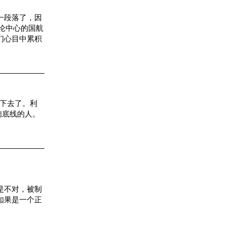
一段落了，因
论中心的国航
们心目中累积
不下去了。利
德底线的人。
是不对，被制
如果是一个正