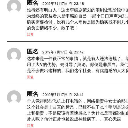
匿名
2019年7月17日 在 23:48
难得还有明白人！这出李编剧策划的闹剧让现阶段中
为最终的获益者只是李编剧自己—-那个口口声声为
确实需要检讨，没有几个人夸你是因为确实找不到几
的负面情绪不少。散了吧！
回复
匿名
2019年7月17日 在 23:47
这本来是一件很正常的事情，就是有人违法违规了。结
用了大V的优势。去引导了舆论。颠倒是非黑白。我
是不会做出这样的。我们这个社会。有优越感的人太
回复
匿名
2019年7月17日 在 23:41
个人觉得那些飞机上打电话的，网络指责牛女士的那
这个社会是非曲直的标尺，已经不在了么？明明是这
止和指责，不是应该有羞愧感么？为什么反而都说制
常人呢？估计正常也被说成神经病了。。真心无语
回复