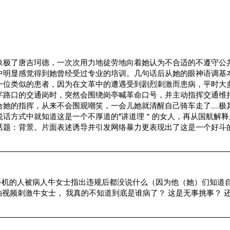
象极了唐吉珂德，一次次用力地徒劳地向着她认为不合适的不遵守公
中明显感觉得到她曾经受过专业的培训。几句话后从她的眼神语调基
一位类似的患者，因为在文革中的遭遇受到剧烈刺激而患病，平时大
字路口的交通岗时，突然会围绕岗亭喊革命口号，并主动指挥交通维
她的指挥，从来不会围观嘲笑，一会儿她就清醒自己骑车走了…..极
说话方式中就知道这是一个不厚道的“讲道理＂的女人，再从国航解释
话题：背景。片面表述诱导并引发网络暴力更表现出了这是一个好斗
玩手机的人被病人牛女士指出违规后都没说什么（因为他（她）们知道
在拍视频刺激牛女士， 我真的不知道到底是谁病了？ 这是无事挑事？ 