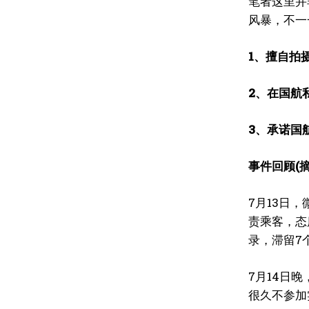
笔者这里并
风暴，不一
1、擅自拍
2、在国航
3、承诺国
事件回顾(
7月13日
责乘客，态
录，滞留7
7月14日
很久不参加