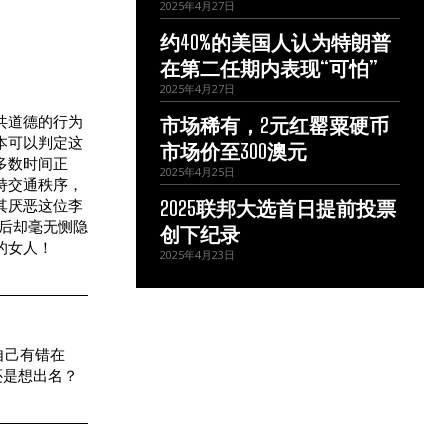
2025年4月27日
约40%的美国人认为特朗普
在第二任期内表现“可怕”
2025年4月27日
共道德的行为
市场稀有，2元红罂粟硬币
本可以判定这
市场价至300澳元
多数时间正
2025年4月25日
持交通秩序，
其厌恶这位李
2025联邦大选首日提前投票
后却毫无恻隐
创下纪录
的女人！
2025年4月23日
自己有错在
还是想出名？