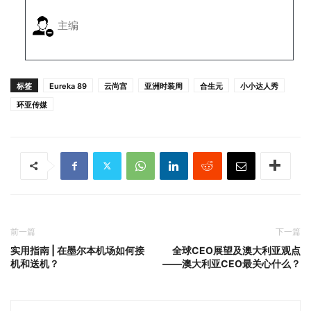
主编
标签
Eureka 89
云尚宫
亚洲时装周
合生元
小小达人秀
环亚传媒
前一篇
下一篇
实用指南 | 在墨尔本机场如何接
全球CEO展望及澳大利亚观点
机和送机？
——澳大利亚CEO最关心什么？