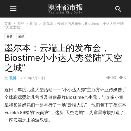
澳洲都市报
Australian City Daily
首页
摩登
时尚
墨尔本：云端上的发布会，Biostime小小达人秀登陆
“天空之城”
摩登
时尚
墨尔本：云端上的发布会，
Biostime小小达人秀登陆“天空
之城”
53
0
文
孔博
-
2019年7月13日
近日，年度儿童大型活动——“小小达人秀”主办方环亚传媒携手
全球高端婴幼儿营养及健康品牌Biostime合生元，与众多小童
星和爸爸妈妈们一起举行了一场“云端大趴”，他们包下了墨尔本
Eureka 89楼的”云尚宫”，这所”天空之城”，为童星家族打造了
一座云端之上的游乐场。