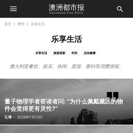
澳洲都市报
Australian City Daily
首页
摩登
乐享生活
乐享生活
乐享生活
旅游居家
时尚
运动健康
澳大利亚餐饮、娱乐、休闲、度假、垂钓等消费情报。
量子物理学者答读者问: “为什么佩戴藏区的物
件会觉得更有灵性?”
孔博
-
2026年7月12日