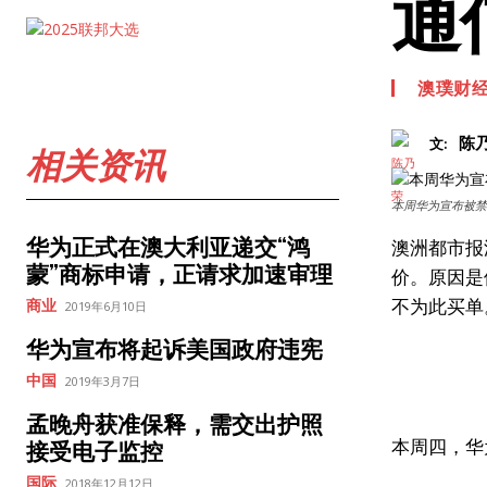
通
澳璞财
陈
文:
相关资讯
本周华为宣布被禁
华为正式在澳大利亚递交“鸿
澳洲都市报
蒙”商标申请，正请求加速审理
价。原因是
不为此买单
商业
2019年6月10日
华为宣布将起诉美国政府违宪
中国
2019年3月7日
孟晚舟获准保释，需交出护照
本周四，华
接受电子监控
国际
2018年12月12日