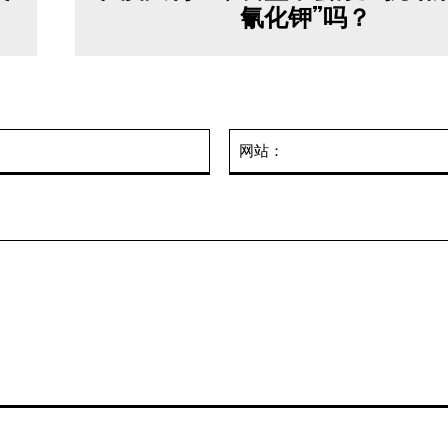
氰化钾”吗？
邮
箱：