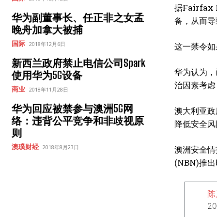
据Fair
华为副董事长、任正非之女孟
备，从而导
晚舟加拿大被捕
国际
2018年12月6日
这一禁令如
新西兰政府禁止电信公司Spark
华为认为，
使用华为5G设备
治因素考虑
商业
2018年11月28日
华为回应被禁参与澳洲5G网
澳大利亚政
络：违背公平竞争和非歧视原
降低安全风
则
澳璞财经
2018年8月23日
澳洲安全情报
(NBN)
陈
2