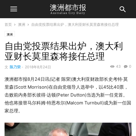
澳洲都市报
Australian City Daily
首页
澳洲
自由党投票结果出炉，澳大利亚财长莫里森将接任总理
澳洲
自由党投票结果出炉，澳大利
亚财长莫里森将接任总理
43
0
文
陈乃荣
-
2018年8月24日
澳洲都市报8月24日讯(记者 陈荣)澳大利亚财政部长史考特·莫
里森(Scott Morrison)在自由党领导人选举中，以45比40票，
击败前内务部长彼得·达顿(Peter Dutton)当选为新一任党首。
他也将接替马尔科姆·特恩布尔(Malcom Turnbull)成为新一任国
家总理。