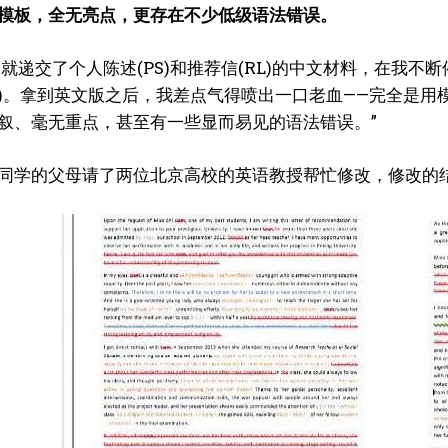
模板，全无亮点，更存在不少低级语法错误。
陈乃荣
17日就递交了个人陈述(PS)和推荐信(RL)的中文材料，在我
2018年加入澳洲都市报，记者，专注于社区新闻、商业及消费领域报道及人物专访
)。拿到英文版之后，我差点气得喷出一口老血——完全是用
其以敏锐的新闻嗅觉和扎实的采访功底，记录澳洲各地与华人相关的点滴故事。他
叙、毫无重点，甚至有一些显而易见的语法错误。”
于从细节...
同学的父母请了两位北京高校的英语教授帮忙修改，修改的结