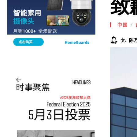
致
中国
陈
文: