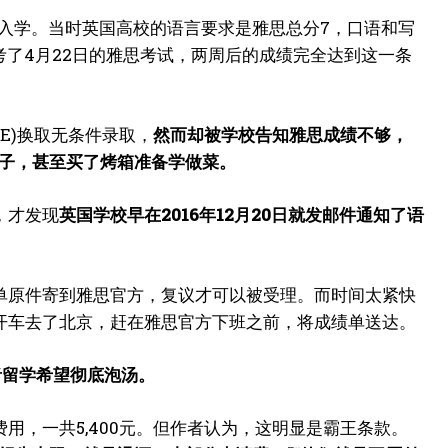
一年入学。当时英国高校的语言要求是雅思总分7，口语和写
报考了4月22日的雅思考试，两周后的成绩完全达到这一条
E)换取无条件录取，
然而却被学校告知雅思成绩不够，
房子，甚至买了烤箱准备学做菜。
，才发现
英国学校早在2016年12月20日就发邮件通知了语
。
单原件寄到雅思官方，复议才可以被受理。而时间太紧快
开车去了北京，赶在雅思官方下班之前，将成绩单送达。
者留学希望彻底泡汤。
用，一共5,400元。但作者认为，这明显是霸王条款。