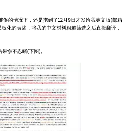
不断催促的情况下，还是拖到了12月9日才发给我英文版(邮箱
。
模板化的表述，将我的中文材料粗糙筛选之后直接翻译，
善
果惨不忍睹(下图)。