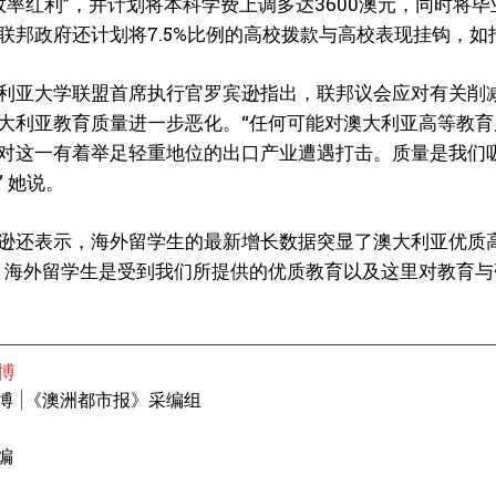
的“效率红利”，并计划将本科学费上调多达3600澳元，同时将
联邦政府还计划将7.5%比例的高校拨款与高校表现挂钩，
利亚大学联盟首席执行官罗宾逊指出，联邦议会应对有关削
大利亚教育质量进一步恶化。“任何可能对澳大利亚高等教
对这一有着举足轻重地位的出口产业遭遇打击。质量是我们
 她说。
逊还表示，海外留学生的最新增长数据突显了澳大利亚优质
，海外留学生是受到我们所提供的优质教育以及这里对教育与研
博
博 |《澳洲都市报》采编组
编