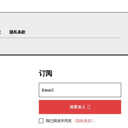
款
隐私条款
订阅
我要加入
我已阅读并同意
《隐私条款》
.