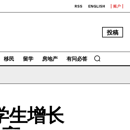
RSS
ENGLISH
账户
投稿
移民
留学
房地产
有问必答
学生增长