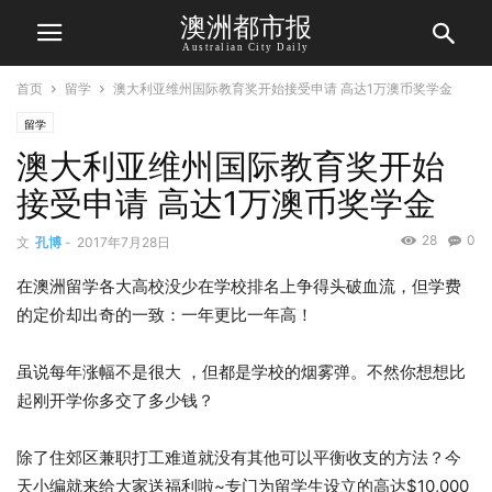
澳洲都市报
Australian City Daily
首页
留学
澳大利亚维州国际教育奖开始接受申请 高达1万澳币奖学金
留学
澳大利亚维州国际教育奖开始
接受申请 高达1万澳币奖学金
28
0
文
孔博
-
2017年7月28日
在澳洲留学各大高校没少在学校排名上争得头破血流，但学费
的定价却出奇的一致：一年更比一年高！
虽说每年涨幅不是很大 ，但都是学校的烟雾弹。不然你想想比
起刚开学你多交了多少钱？
除了住郊区兼职打工难道就没有其他可以平衡收支的方法？今
天小编就来给大家送福利啦~专门为留学生设立的高达$10,000