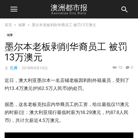
澳洲都市报
Australian City Daily
首页
城事
墨尔本老板剥削华裔员工 被罚13万澳元
城事
墨尔本老板剥削华裔员工 被罚
13万澳元
10
0
文
孔博
-
2018年6月14日
近日，澳大利亚墨尔本一名店铺老板因剥削外籍雇员，受到了
约13.4万澳元(约62.5万人民币)的处罚。
据悉，这名老板克扣店内华裔员工的工资，给出最低仅11澳元
的时薪(注：澳大利亚现行最低时薪为18.29澳元，约87.8人民
币)，共计欠薪近4.5万澳元。