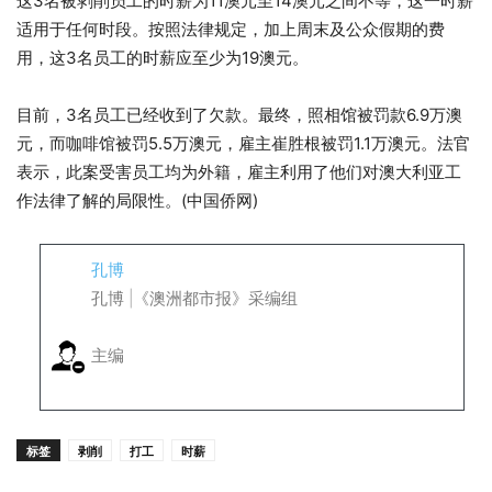
这3名被剥削员工的时薪为11澳元至14澳元之间不等，这一时薪
适用于任何时段。按照法律规定，加上周末及公众假期的费
用，这3名员工的时薪应至少为19澳元。
目前，3名员工已经收到了欠款。最终，照相馆被罚款6.9万澳
元，而咖啡馆被罚5.5万澳元，雇主崔胜根被罚1.1万澳元。法官
表示，此案受害员工均为外籍，雇主利用了他们对澳大利亚工
作法律了解的局限性。(中国侨网)
孔博
孔博 |《澳洲都市报》采编组
主编
标签
剥削
打工
时薪