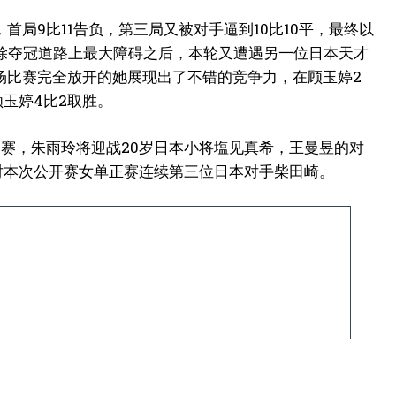
局9比11告负，第三局又被对手逼到10比10平，最终以
除夺冠道路上最大障碍之后，本轮又遭遇另一位日本天才
场比赛完全放开的她展现出了不错的竞争力，在顾玉婷2
玉婷4比2取胜。
赛，朱雨玲将迎战20岁日本小将塩见真希，王曼昱的对
对本次公开赛女单正赛连续第三位日本对手柴田崎。