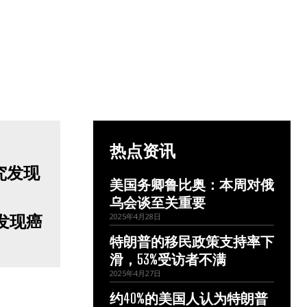
热点资讯
美国务卿鲁比奥：本周对俄
乌会谈至关重要
发现癌
2025年4月28日
特朗普的移民政策支持率下
滑，53%受访者不满
2025年4月27日
约40%的美国人认为特朗普