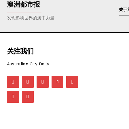
澳洲都市报
关于
发现影响世界的澳中力量
关注我们
Australian City Daily