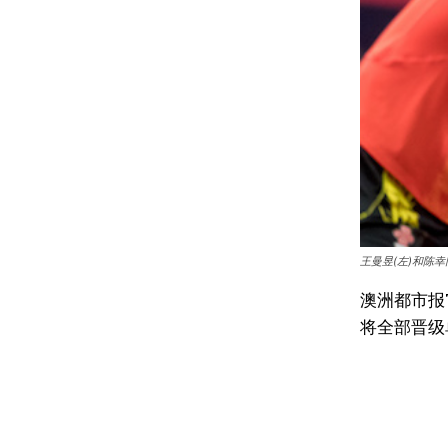
王曼昱(左)和陈幸
澳洲都市报
将全部晋级