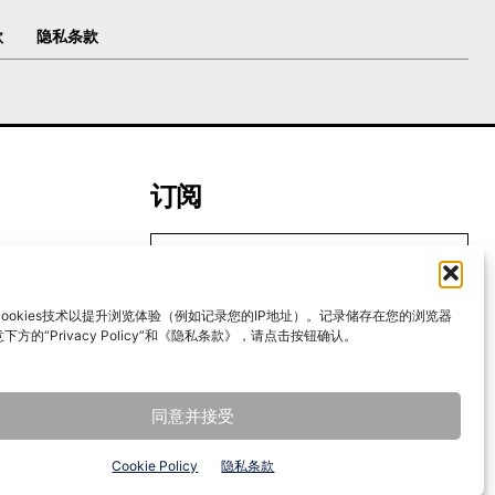
款
隐私条款
订阅
ookies技术以提升浏览体验（例如记录您的IP地址）。记录储存在您的浏览器
我要加入
方的“Privacy Policy”和《隐私条款》，请点击按钮确认。
我已阅读并同意
《隐私条款》
.
同意并接受
Cookie Policy
隐私条款