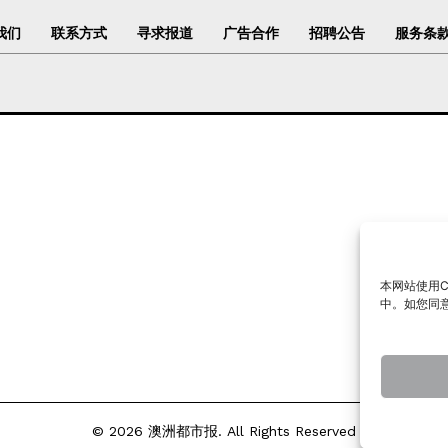
我们
联系方式
寻求报道
广告合作
招聘公告
服务条
本网站使用C
中。如您同意下
© 2026 澳洲都市报. All Rights Reserved