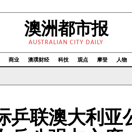
澳洲都市报
AUSTRALIAN CITY DAILY
商业
澳璞财经
科技
观点
摩登
人物
际乒联澳大利亚公