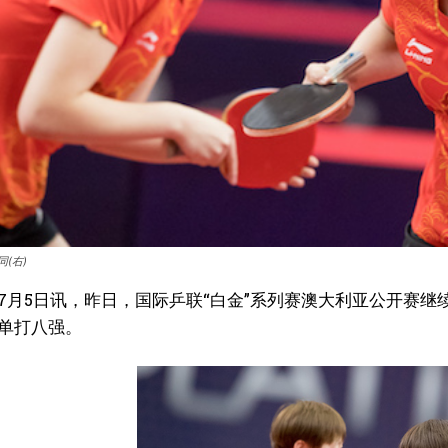
同(右)
7月5日讯，昨日，国际乒联“白金”系列赛澳大利亚公开赛
单打八强。
我要加入