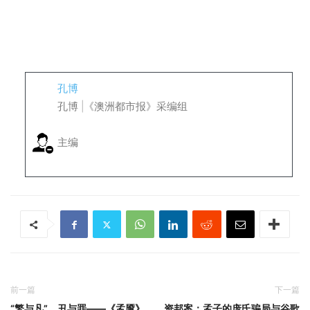
（画像和书本文章都是孟姓后人剽窃的）
当今孟姓人士中，扬名立万的“显眼包（网络用语）”有：我是说
孔博
孔博 |《澳洲都市报》采编组
主编
前一篇
下一篇
“繁与凡”，丑与罪——《孟魇》
资邦案：孟子的庞氏骗局与谷歌