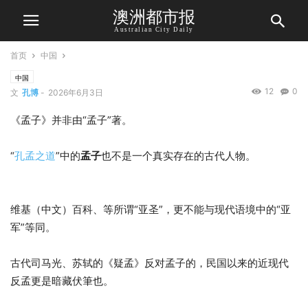
澳洲都市报
Australian City Daily
首页
中国
中国
12
0
文
孔博
-
2026年6月3日
《孟子》并非由“孟子”著。
孔仲尼却有72门生。
“
孔孟之道
”中的
孟子
也不是一个真实存在的古代人物。
（孟尝君
才是）
维基（中文）百科、等所谓“亚圣”，更不能与现代语境中的“亚
军”等同。
古代司马光、苏轼的《疑孟》反对孟子的，民国以来的近现代
反孟更是暗藏伏筆也。