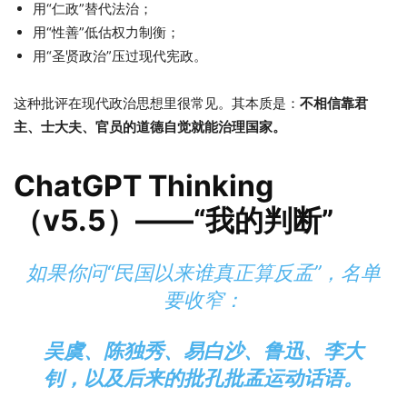
用“仁政”替代法治；
用“性善”低估权力制衡；
用“圣贤政治”压过现代宪政。
这种批评在现代政治思想里很常见。其本质是：
不相信靠君
主、士大夫、官员的道德自觉就能治理国家。
ChatGPT Thinking
（v5.5）——“我的判断”
如果你问“民国以来谁真正算反孟”，名单
要收窄：
吴虞、陈独秀、易白沙、鲁迅、李大
钊，以及后来的批孔批孟运动话语。