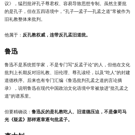
议》，猛烈批评孔子尊君权、容易导致思想专制。虽然主要批
的是孔子，但在五四语境中，“孔子—孟子—孔孟之道”常被作为
旧礼教整体来批判。
他属于：
反孔教权威，连带反孔孟旧道统。
鲁迅
鲁迅不是系统哲学家，不是专门写“反孟子论”的人，但他在文化
批判上长期反对旧礼教、旧伦理、尊孔读经，以及“吃人”的封建
道德秩序。后来也有专门汇编《鲁迅批判孔孟之道的言论摘
录》，说明鲁迅在现代中国政治文化语境中常被放进“批孔孟之
道”的谱系里。
但要精确说：
鲁迅反的是礼教吃人、旧道德压迫，不是像司马
光《疑孟》那样逐章逐句批孟子。