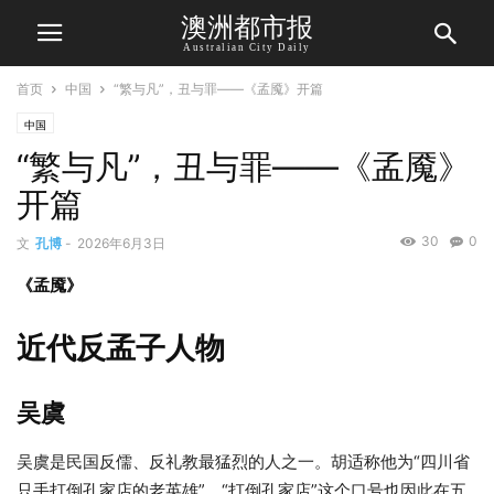
澳洲都市报
Australian City Daily
首页
中国
“繁与凡”，丑与罪——《孟魇》开篇
中国
“繁与凡”，丑与罪——《孟魇》
开篇
30
0
文
孔博
-
2026年6月3日
《孟魇》
近代
反孟子
人物
吴虞
吴虞是民国反儒、反礼教最猛烈的人之一。胡适称他为“四川省
只手打倒孔家店的老英雄”，“打倒孔家店”这个口号也因此在五