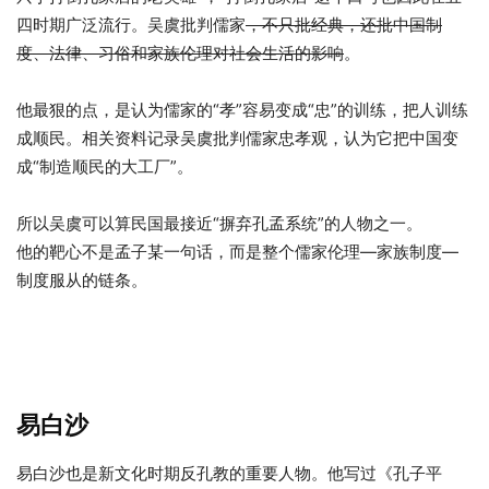
四时期广泛流行。吴虞批判儒家
，不只批经典，还批中国制
度、法律、习俗和家族伦理对社会生活的影响
。
他最狠的点，是认为儒家的“孝”容易变成“忠”的训练，把人训练
成顺民。相关资料记录吴虞批判儒家忠孝观，认为它把中国变
成“制造顺民的大工厂”。
所以吴虞可以算民国最接近“摒弃孔孟系统”的人物之一。
他的靶心不是孟子某一句话，而是整个
儒家伦理—家族制度—
制度服从
的链条。
@计匹体 我懒得改你写的真….但不对. 你什么时候能Get到我的
点?
易白沙
易白沙也是新文化时期反孔教的重要人物。他写过《孔子平