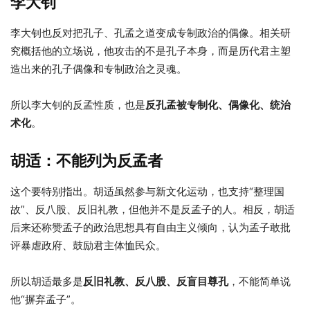
李大钊
李大钊也反对把孔子、孔孟之道变成专制政治的偶像。相关研
究概括他的立场说，他攻击的不是孔子本身，而是历代君主塑
造出来的孔子偶像和专制政治之灵魂。
所以李大钊的反孟性质，也是
反孔孟被专制化、偶像化、统治
术化
。
胡适：不能列为反孟者
这个要特别指出。胡适虽然参与新文化运动，也支持“整理国
故”、反八股、反旧礼教，但他并不是反孟子的人。相反，胡适
后来还称赞孟子的政治思想具有自由主义倾向，认为孟子敢批
评暴虐政府、鼓励君主体恤民众。
所以胡适最多是
反旧礼教、反八股、反盲目尊孔
，不能简单说
他“摒弃孟子”。