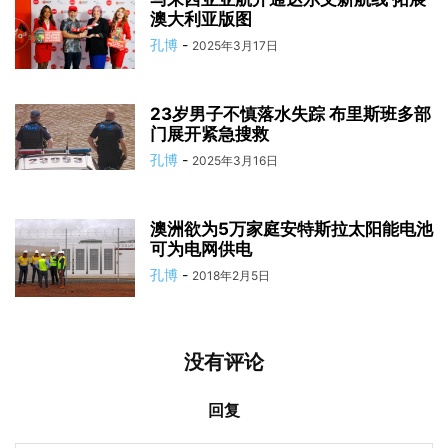
澳大利亚版图
孔博
-
2025年3月17日
23岁男子不慎落水失踪 布里斯班多部
门展开紧急搜救
孔博
-
2025年3月16日
澳洲欲为5万家庭安特斯拉太阳能电池
可为电网供电
孔博
-
2018年2月5日
没有评论
回复