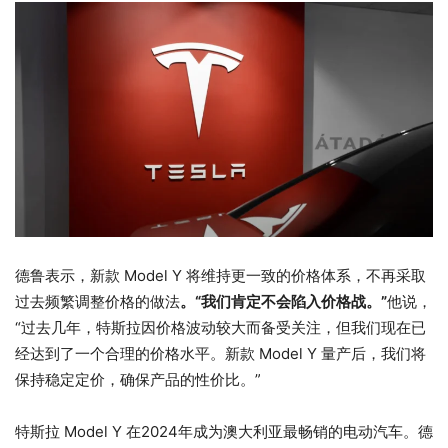
德鲁表示，新款 Model Y 将维持更一致的价格体系，不再采取
过去频繁调整价格的做法
。“我们肯定不会陷入价格战。”
他说，
“过去几年，特斯拉因价格波动较大而备受关注，但我们现在已
经达到了一个合理的价格水平。新款 Model Y 量产后，我们将
保持稳定定价，确保产品的性价比。”
特斯拉 Model Y 在2024年成为澳大利亚最畅销的电动汽车。德