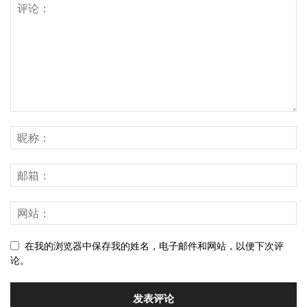
在我的浏览器中保存我的姓名，电子邮件和网站，以便下次评
论。