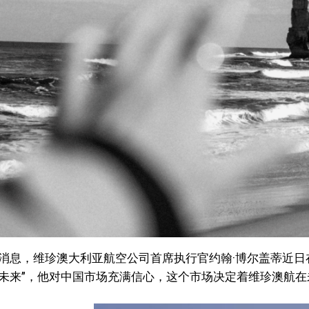
消息，维珍澳大利亚航空公司首席执行官约翰·博尔盖蒂近日
未来”，他对中国市场充满信心，这个市场决定着维珍澳航在未