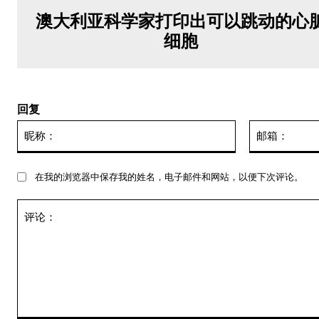
澳大利亚科学家打印出可以跳动的心
细胞
回复
昵
称：
在我的浏览器中保存我的姓名，电子邮件和网站，以便下次评论。