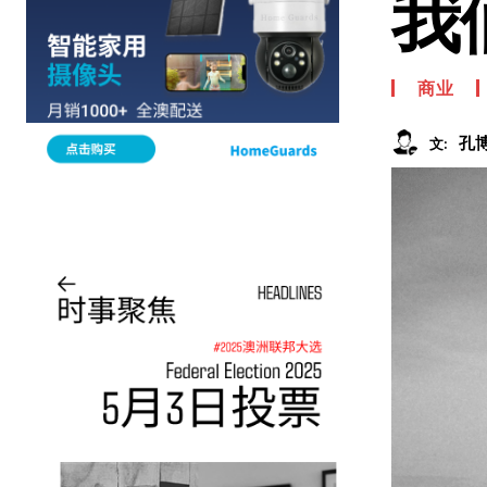
我
商业
孔
文: