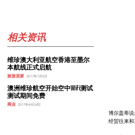
相关资讯
维珍澳大利亚航空香港至墨尔
本航线正式启航
旅游居家
2017年7月9日
澳洲维珍航空开始空中WiFi测试
测试期间免费
商业
2017年4月24日
博尔盖蒂说
经贸往来和