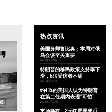
热点资讯
美国务卿鲁比奥：本周对俄
乌会谈至关重要
2025年4月28日
特朗普的移民政策支持率下
滑，53%受访者不满
2025年4月27日
约40%的美国人认为特朗普
在第二任期内表现“可怕”
2025年4月27日
市场稀有，2元红罂粟硬币