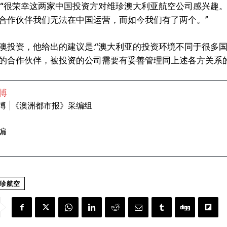
:“很荣幸这两家中国投资方对维珍澳大利亚航空公司感兴趣
合作伙伴我们无法在中国运营，而如今我们有了两个。”
澳投资，他给出的建议是:“澳大利亚的投资环境不同于很多国
的合作伙伴，被投资的公司需要有妥善管理同上述各方关系的
博
博 |《澳洲都市报》采编组
编
珍航空