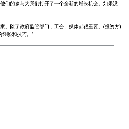
。他们的参与为我们打开了一个全新的增长机会。如果没
家。除了政府监管部门，工会、媒体都很重要。(投资方)
经验和技巧。”