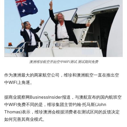
澳洲维珍航空开始空中WiFi测试 测试期间免费
作为澳洲最大的两家航空公司，维珍和澳洲航空一直在推出空
中WIFI上角逐。
据商业观察网BusinessInsider报道，与澳航宣布的国内航班空
中WIFI免费不同的是，维珍集团主管约翰·托马斯(John
Thomas)表示，维珍澳洲会根据消费者在测试区间的反馈决定
如何完善其商业模式。