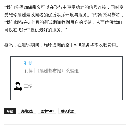
“我们希望确保乘客可以在飞行中享受稳定的信号连接，同时享
受维珍澳洲素以闻名的优质娱乐环境与服务。”约翰·托马斯称，
“我们期待在3个月的测试期间收到用户的反馈，从而确保我们
可以在飞行中提供最好的服务。”
据悉，在测试期间，维珍澳洲的空中wifi服务将不收取费用。
孔博
孔博 |《澳洲都市报》采编组
主编
标签
澳洲航空
空中WIFI
维珍航空