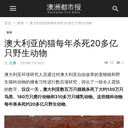
澳洲都市报
Australian City Daily
首页
澳洲
澳大利亚的猫每年杀死20多亿只野生动物
澳洲
澳大利亚的猫每年杀死20多亿
只野生动物
25
0
文
孔博
-
2019年7月16日
澳大利亚环境研究人员通过对澳大利亚自由放养的宠物猫和野
生猫科动物的捕食习性进行数百项研究，得出了一组令人震惊
的数字。
仅仅一天，澳大利亚数百万只猫就杀死了大约130万只
鸟类、180万只爬行动物和310多万只哺乳动物。这些猫科动物
每年将杀死约20多亿只野生动物
。