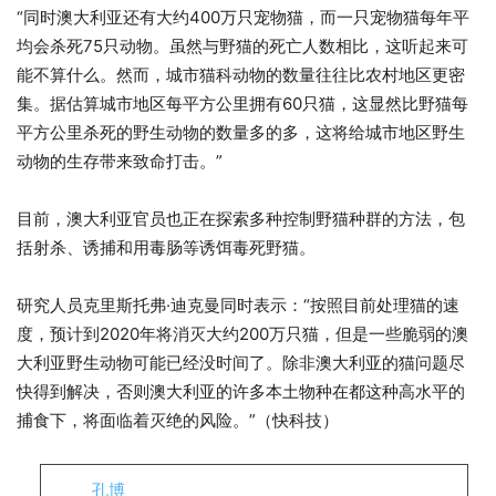
“同时澳大利亚还有大约400万只宠物猫，而一只宠物猫每年平
均会杀死75只动物。虽然与野猫的死亡人数相比，这听起来可
能不算什么。然而，城市猫科动物的数量往往比农村地区更密
集。据估算城市地区每平方公里拥有60只猫，这显然比野猫每
平方公里杀死的野生动物的数量多的多，这将给城市地区野生
动物的生存带来致命打击。”
目前，澳大利亚官员也正在探索多种控制野猫种群的方法，包
括射杀、诱捕和用毒肠等诱饵毒死野猫。
研究人员克里斯托弗·迪克曼同时表示：“按照目前处理猫的速
度，预计到2020年将消灭大约200万只猫，但是一些脆弱的澳
大利亚野生动物可能已经没时间了。除非澳大利亚的猫问题尽
快得到解决，否则澳大利亚的许多本土物种在都这种高水平的
捕食下，将面临着灭绝的风险。”（快科技）
孔博