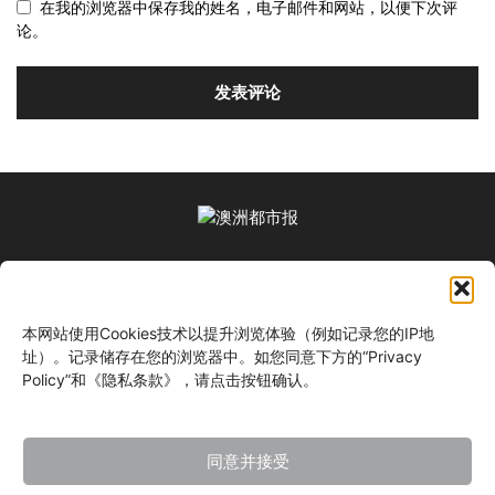
在我的浏览器中保存我的姓名，电子邮件和网站，以便下次评
论。
关于我们
本网站使用Cookies技术以提升浏览体验（例如记录您的IP地
关注我们
址）。记录储存在您的浏览器中。如您同意下方的“Privacy
Policy”和《隐私条款》，请点击按钮确认。
同意并接受