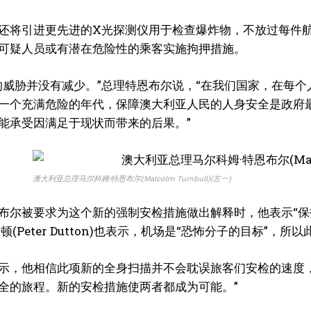
还将引进更先进的X光探测仪用于检查爆炸物，不放过每件航
可疑人员或有潜在危险性的乘客实施拘押措施。
的威胁并没有减少。”总理特恩布尔说，“在我们国家，在每个
一个充满危险的年代，保障澳大利亚人民的人身安全是政府
能承受因满足于现状而带来的后果。”
澳大利亚总理马尔科姆·特恩布尔(Malcolm Turnbull)(左一)
布尔被要求为这个新的强制安检措施做出解释时，他表示“保
顿(Peter Dutton)也表示，机场是“恐怖分子的目标”
示，他相信此项新的全身扫描并不会耽误旅客们安检的速度
全的旅程。新的安检措施使两者都成为可能。”