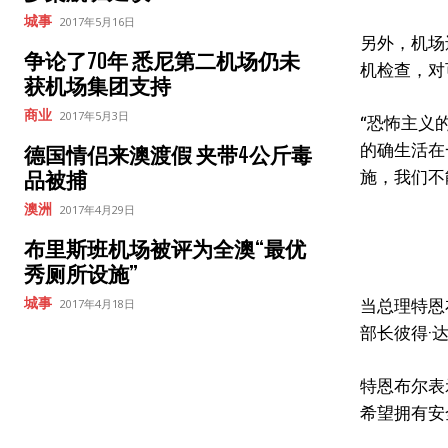
城事
2017年5月16日
另外，机场
争论了70年 悉尼第二机场仍未
机检查，对
获机场集团支持
商业
2017年5月3日
“恐怖主义
的确生活在
德国情侣来澳渡假 夹带4公斤毒
施，我们不
品被捕
澳洲
2017年4月29日
布里斯班机场被评为全澳“最优
秀厕所设施”
当总理特恩
城事
2017年4月18日
部长彼得·达
特恩布尔表
希望拥有安