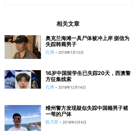
相关文章
奥克兰海滩一具尸体被冲上岸 据信为
失踪韩裔男子
孔博
-
2019年1月13日
16岁中国留学生已失踪20天，西澳警
方征集线索
孔博
-
2018年12月14日
维州警方发现疑似失踪中国籍男子褚
一苇的尸体
陈乃荣
-
2018年5月4日