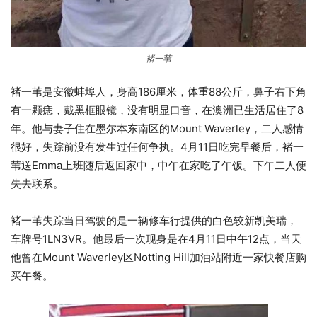
褚一苇
褚一苇是安徽蚌埠人，身高186厘米，体重88公斤，鼻子右下角
有一颗痣，戴黑框眼镜，没有明显口音，在澳洲已生活居住了8
年。他与妻子住在墨尔本东南区的Mount Waverley，二人感情
很好，失踪前没有发生过任何争执。4月11日吃完早餐后，褚一
苇送Emma上班随后返回家中，中午在家吃了午饭。下午二人便
失去联系。
褚一苇失踪当日驾驶的是一辆修车行提供的白色较新凯美瑞，
车牌号1LN3VR。他最后一次现身是在4月11日中午12点，当天
他曾在Mount Waverley区Notting Hill加油站附近一家快餐店购
买午餐。