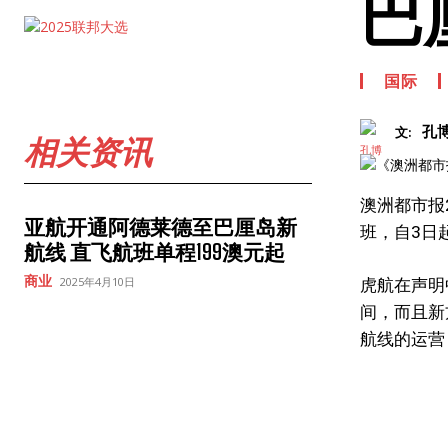
巴
国际
孔
文:
相关资讯
澳洲都市报
亚航开通阿德莱德至巴厘岛新
班，自3日
航线 直飞航班单程199澳元起
商业
虎航在声明
2025年4月10日
间，而且新
航线的运营