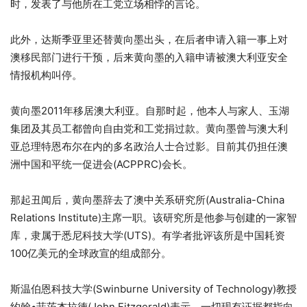
时，发表了与他所在工党立场相悖的言论。
此外，达斯季亚里还替黄向墨出头，在后者申请入籍一事上对
澳移民部门进行干预，后来黄向墨的入籍申请被澳大利亚安全
情报机构叫停。
黄向墨2011年移居澳大利亚。自那时起，他本人与家人、玉湖
集团及其员工都曾向自由党和工党捐过款。黄向墨曾与澳大利
亚总理特恩布尔在内的多名政治人士合过影。目前其仍担任澳
洲中国和平统一促进会(ACPPRC)会长。
那起丑闻后，黄向墨辞去了澳中关系研究所(Australia-China
Relations Institute)主席一职。该研究所是他参与创建的一家智
库，隶属于悉尼科技大学(UTS)。有学者批评该所是中国耗资
100亿美元的全球政宣的组成部分。
斯温伯恩科技大学(Swinburne University of Technology)教授
约翰•菲茨杰拉德(John Fitzgerald)表示，一切现有证据都指向