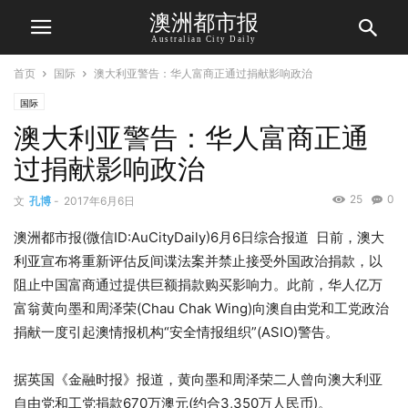
澳洲都市报
Australian City Daily
首页
国际
澳大利亚警告：华人富商正通过捐献影响政治
国际
澳大利亚警告：华人富商正通
过捐献影响政治
25
0
文
孔博
-
2017年6月6日
澳洲都市报(微信ID:AuCityDaily)6月6日综合报道 日前，澳大
利亚宣布将重新评估反间谍法案并禁止接受外国政治捐款，以
阻止中国富商通过提供巨额捐款购买影响力。此前，华人亿万
富翁黄向墨和周泽荣(Chau Chak Wing)向澳自由党和工党政治
捐献一度引起澳情报机构“安全情报组织”(ASIO)警告。
据英国《金融时报》报道，黄向墨和周泽荣二人曾向澳大利亚
自由党和工党捐款670万澳元(约合3,350万人民币)。