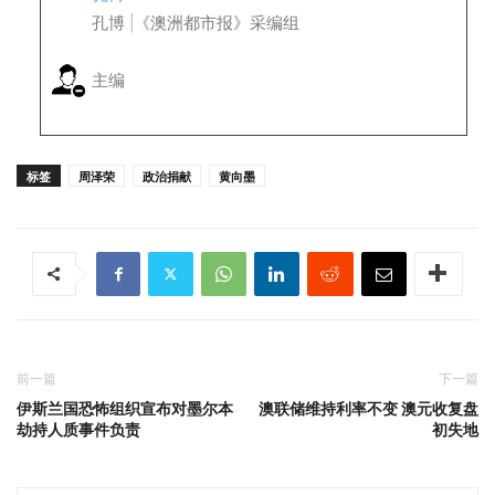
孔博 |《澳洲都市报》采编组
主编
标签
周泽荣
政治捐献
黄向墨
前一篇
下一篇
伊斯兰国恐怖组织宣布对墨尔本
澳联储维持利率不变 澳元收复盘
劫持人质事件负责
初失地