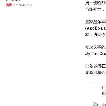
周一傍晚5
澳洲
2017年4月10日
当场死亡，
皇家墨尔本医
(Apol
本，协助今
今次失事的
场(The
35岁的郭
青商部总会
孔
孔
主