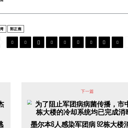
湾
郭正雍
下一篇
逃
墨尔本6人感染军团病 92栋大楼