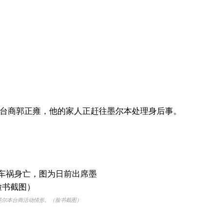
亡的青年台商郭正雍，他的家人正赶往墨尔本处理身后事。
墨尔本台商活动情形。（脸书截图）