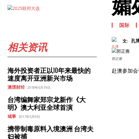
孀
国际
孔
文:
相关资讯
郭正雍
海外投资者正以10年来最快的
赴澳参加会议
速度离开亚洲新兴市场
澳璞财经
2018年6月19日
台湾编舞家郑宗龙新作《大
明》澳大利亚全球首演
城事
2017年5月9日
携带制毒原料入境澳洲 台湾夫
妇被捕