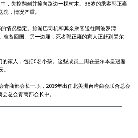
途中，失控翻侧并撞向路边一棵树木。38岁的乘客郭正雍
送院，情况严重。
表示，谢佳蓁的情况稳定。旅游巴司机和其余乘客送往阿波罗湾
墨尔本，准备回国。另一边厢，死者郭正雍的家人正赶到墨尔
们的家人，包括5名小孩。这些成员上周在墨尔本皇冠赌
夜。
会青商部会长一职，2015年出任北美洲台湾商会联合总会
商会总会青商部会长中。