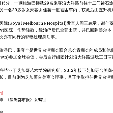
时15分，一辆旅游巴接载29名乘客沿大洋路前往十二门徒石
另一名30多岁女乘客谢佳蓁一度被困车内，获救后由直升机
院(Royal Melbourne Hospital)发言人周三
lo Bay)医院，伤势轻微，经治疗后已全部出院，并已回到
次亦有同行的郭妻处理身后事。
旅游巴，乘客全是世界台湾商会联合总会青商会的成员和他
 Crown)参加全球会议，会后自行组团计划沿大洋路游玩三日两
正雍毕业于芝加哥艺术学院研究所，2013年接下芝加哥台美商
长，目前则为芝加哥台美商会理事，且正争取担任世界台湾
博
博 |《澳洲都市报》采编组
编