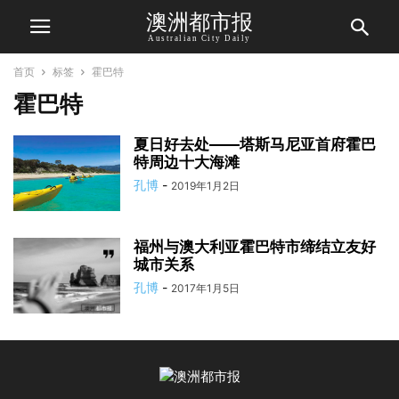
澳洲都市报
Australian City Daily
首页
标签
霍巴特
霍巴特
夏日好去处——塔斯马尼亚首府霍巴
特周边十大海滩
孔博
-
2019年1月2日
福州与澳大利亚霍巴特市缔结立友好
城市关系
孔博
-
2017年1月5日