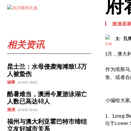
府
旅游居
孔
文:
相关资讯
1月，澳大
昆士兰：水母侵袭海滩致1.3万
作为塔斯马
人被蛰伤
鱼、或者在
城事
2019年1月8日
酷暑难当，澳洲今夏游泳溺亡
小编给大家
人数已高达48人
澳洲
2019年1月4日
1、
Long B
福州与澳大利亚霍巴特市缔结
位于Lowe
立友好城市关系