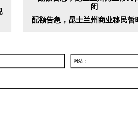
现
配额告急，昆士兰州商业移民暂
邮
箱：