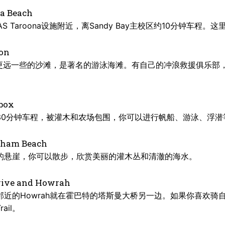
a Beach
AS Taroona设施附近，离Sandy Bay主校区约10分钟车
on
ona更远一些的沙滩，是著名的游泳海滩。有自己的冲浪救援俱乐
box
30分钟车程，被灌木和农场包围，你可以进行帆船、游泳、浮潜
gham Beach
的悬崖，你可以散步，欣赏美丽的灌木丛和清澈的海水。
rive and Howrah
ive和邻近的Howrah就在霍巴特的塔斯曼大桥另一边。如果你喜欢
rail。