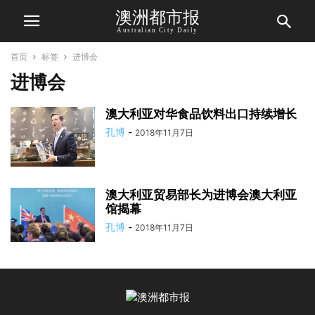
澳洲都市报
Australian City Daily
首页
标签
进博会
进博会
澳大利亚对华食品饮料出口持续增长
孔博
-
2018年11月7日
澳大利亚贸易部长为进博会澳大利亚
馆揭幕
孔博
-
2018年11月7日