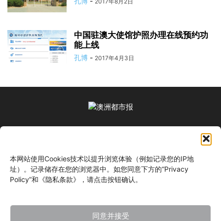
孔博
-
2017年8月2日
中国驻澳大使馆护照办理在线预约功
能上线
孔博
-
2017年4月3日
关于我们
本网站使用Cookies技术以提升浏览体验（例如记录您的IP地
关注我们
址）。记录储存在您的浏览器中。如您同意下方的“Privacy
Policy”和《隐私条款》，请点击按钮确认。
同意并接受