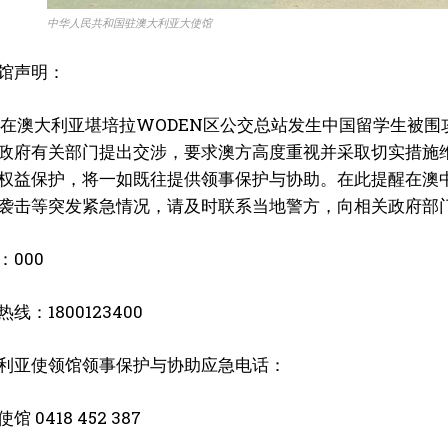
中华人民共和国驻澳大利亚大使馆
陈乃荣
2018年加入澳洲都市报，记者，专注于社区新闻、商业及消费领域报道及人物专访
馆声明：
其以敏锐的新闻嗅觉和扎实的采访功底，记录澳洲各地与华人相关的点滴故事。他
日晚在澳大利亚堪培拉WODEN区公交总站发生中国留学生被
于从细节...
政府有关部门提出交涉，要求澳方高度重视并采取切实措施
权益保护，将一如既往提供领事保护与协助。在此提醒在澳
袭击等突发紧急情况，请及时联系当地警方，向相关政府部
000
线：1800123400
利亚使领馆领事保护与协助应急电话：
 0418 452 387