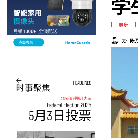
学
澳洲
陈
文: