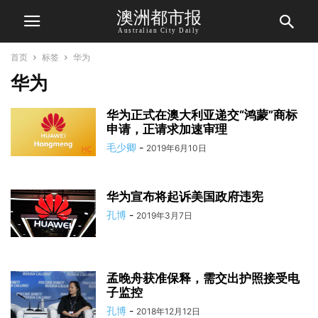
澳洲都市报
Australian City Daily
首页
标签
华为
华为
华为正式在澳大利亚递交“鸿蒙”商标
申请，正请求加速审理
毛少卿
-
2019年6月10日
华为宣布将起诉美国政府违宪
孔博
-
2019年3月7日
孟晚舟获准保释，需交出护照接受电
子监控
孔博
-
2018年12月12日