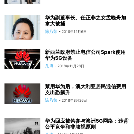
华为副董事长、任正非之女孟晚舟加
拿大被捕
陈乃荣
-
2018年12月6日
新西兰政府禁止电信公司Spark使用
华为5G设备
孔博
-
2018年11月28日
禁用华为后，澳大利亚居民通信费用
支出恐飙升
陈乃荣
-
2018年8月26日
华为回应被禁参与澳洲5G网络：违背
公平竞争和非歧视原则