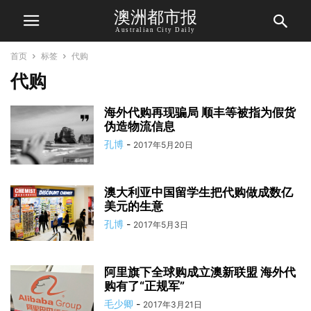
澳洲都市报
Australian City Daily
首页
标签
代购
代购
海外代购再现骗局 顺丰等被指为假货
伪造物流信息
孔博
-
2017年5月20日
澳大利亚中国留学生把代购做成数亿
美元的生意
孔博
-
2017年5月3日
阿里旗下全球购成立澳新联盟 海外代
购有了“正规军”
毛少卿
-
2017年3月21日