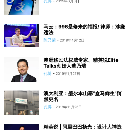
孔博
-
2025年3月3日
马云：996是修来的福报! 律师：涉嫌
违法
陈乃荣
-
2019年4月12日
澳洲移民法权威专家、精英说Elite
Talks创始人董乃瑞
孔博
-
2019年1月27日
澳大利亚：墨尔本山寨“盒马鲜生”悄
然更名
孔博
-
2018年11月26日
精英说 | 阿里巴巴杨光：设计大神造