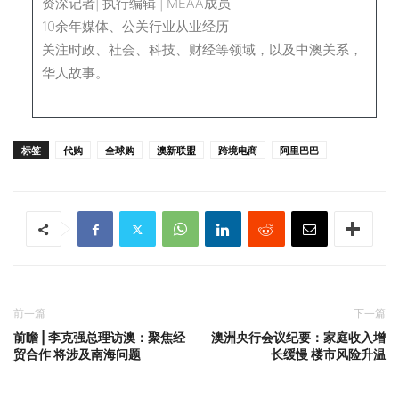
资深记者| 执行编辑 | MEAA成员
10余年媒体、公关行业从业经历
关注时政、社会、科技、财经等领域，以及中澳关系，
华人故事。
标签
代购
全球购
澳新联盟
跨境电商
阿里巴巴
前一篇
下一篇
前瞻 | 李克强总理访澳：聚焦经
澳洲央行会议纪要：家庭收入增
贸合作 将涉及南海问题
长缓慢 楼市风险升温