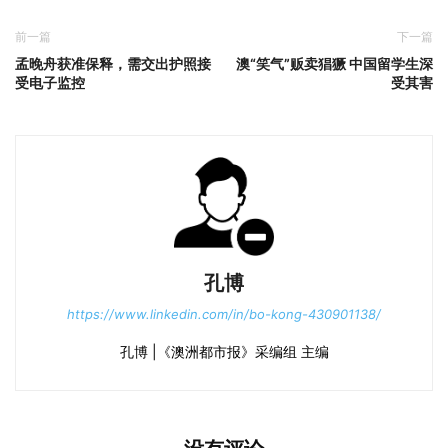
前一篇
下一篇
孟晚舟获准保释，需交出护照接
澳“笑气”贩卖猖獗 中国留学生深
受电子监控
受其害
孔博
https://www.linkedin.com/in/bo-kong-430901138/
孔博 |《澳洲都市报》采编组 主编