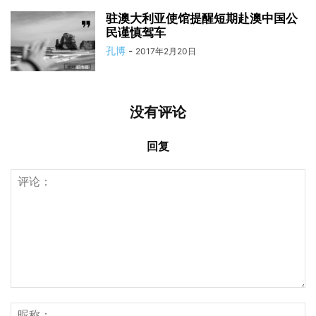
驻澳大利亚使馆提醒短期赴澳中国公
民谨慎驾车
孔博
-
2017年2月20日
没有评论
回复