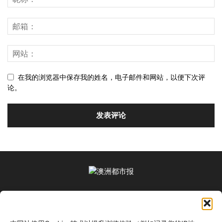
在我的浏览器中保存我的姓名，电子邮件和网站，以便下次评
论。
关于我们