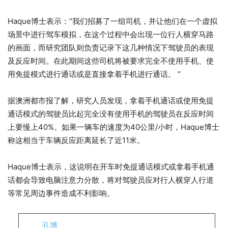
Haque博士表示：“我们招募了一组司机，并让他们在一个虚拟
场景中进行驾车模拟，在这个过程中会出现一位行人横穿马路
的画面，而研究团队则负责记录下这几种情况下驾驶员的表现
及反应时间。在此期间这些司机将被要求完全不使用手机、使
用免提模式进行通话或是直接拿着手机进行通话。 ”
据澳洲都市报了解，研究人员发现，拿着手机通话或使用免提
通话模式的驾驶员比起完全没有使用手机的驾驶员在反应时间
上要慢上40%。如果一辆车的速度为40公里/小时，Haque博士
称这相当于车辆反应距离延长了近11米。
Haque博士表示，这说明在开车时免提通话模式或拿着手机通
话都会导致电脑注意力分散，将对驾驶员应对行人横穿人行道
等常见周边事件造成不利影响。
孔博