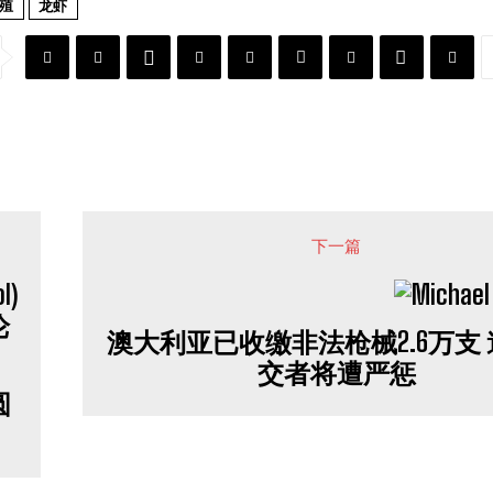
殖
龙虾
下一篇
澳大利亚已收缴非法枪械2.6万支
交者将遭严惩
圆