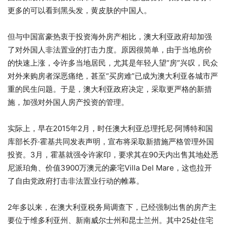
更多的可以看到黑头发，黄皮肤的中国人。
但与中国富豪热衷于投资海外房产相比，澳大利亚政府却加强
了对外国人非法置业的打击力度。原因很简单，由于当地房价
的快速上涨，令许多当地居民，尤其是年轻人望“房”兴叹，民众
对外来购房者深恶痛绝，甚至“买房难”已成为澳大利亚各城市严
重的民生问题。于是，澳大利亚政府决定，采取更严格的新措
施，加强对外国人房产投资的管理。
实际上，早在2015年2月，时任澳大利亚总理托尼·阿博特和国
库部长乔·霍基共同发表声明，宣布将采取新措施严格管理外国
投资。3月，霍基就强令许家印，要求其在90天内出售其地处悉
尼派珀角、价值3900万澳元的豪宅Villa Del Mare，这也拉开
了自由党政府打击非法置业行动的帷幕。
2年多以来，在澳大利亚税务局调查下，已经强制出售的房产主
要位于维多利亚州、新南威尔士州和昆士兰州。其中25处住宅