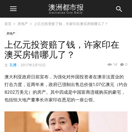
澳洲都市报
Australian City Daily
首页
房地产
上亿元投资赔了钱，许家印在澳买房错哪儿了？
房地产
上亿元投资赔了钱，许家印在
澳买房错哪儿了？
14
0
文
孔博
-
2017年2月10日
澳大利亚政府日前宣布，为强化对外国投资者在澳非法置业的
打击力度，近两年来，政府已强制出售总价值1.07亿澳元（约合
8202万美元）的房产。其中四成是中国富商违规购买的豪宅，
包括恒大地产董事长许家印在悉尼的一座公馆。