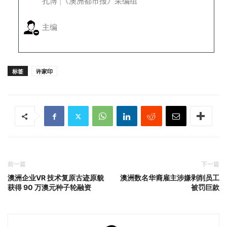
孔博 |《澳洲都市报》采编组
主编
标签
许家印
前一篇
下一篇
澳洲企业VR 技术复原古迹原貌
澳洲数名华裔雇主涉嫌剥削员工
获得 90 万澳元种子轮融资
被罚巨款