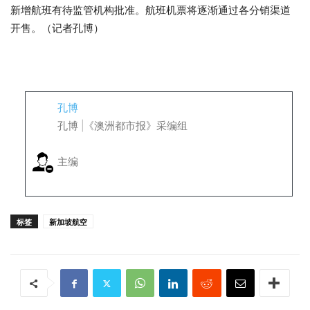
新增航班有待监管机构批准。航班机票将逐渐通过各分销渠道
开售。（记者孔博）
孔博
孔博 |《澳洲都市报》采编组
主编
标签
新加坡航空