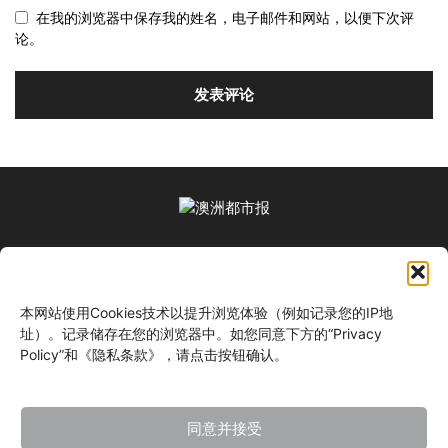
在我的浏览器中保存我的姓名，电子邮件和网站，以便下次评
论。
关于我们
本网站使用Cookies技术以提升浏览体验（例如记录您的IP地
关注我们
址）。记录储存在您的浏览器中。如您同意下方的“Privacy
Policy”和《隐私条款》，请点击按钮确认。
同意并接受