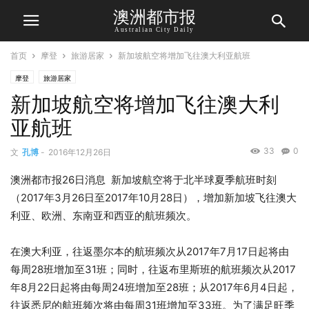
澳洲都市报
Australian City Daily
首页
摩登
旅游居家
新加坡航空将增加飞往澳大利亚航班
摩登
旅游居家
新加坡航空将增加飞往澳大利
亚航班
33
0
文
孔博
-
2016年12月26日
澳洲都市报26日消息 新加坡航空将于北半球夏季航班时刻
（2017年3月26日至2017年10月28日），增加新加坡飞往澳大
利亚、欧洲、东南亚和西亚的航班频次。
在澳大利亚，往返墨尔本的航班频次从2017年7月17日起将由
每周28班增加至31班；同时，往返布里斯班的航班频次从2017
年8月22日起将由每周24班增加至28班；从2017年6月4日起，
往返悉尼的航班频次将由每周31班增加至33班。为了满足旺季