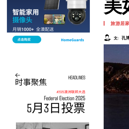
美
旅游居
孔
文: