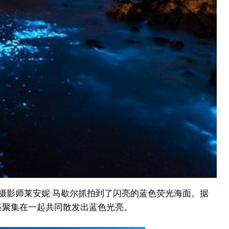
海岸，摄影师莱安妮·马歇尔抓拍到了闪亮的蓝色荧光海面。据
藻聚集在一起共同散发出蓝色光亮。