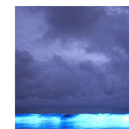
我已阅读并同意
《隐私条款》
.
孔博
孔博 |《澳洲都市报》采编组
主编