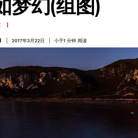
如梦幻(组图)
家
阅读
博
小于1
分钟
2017年3月22日